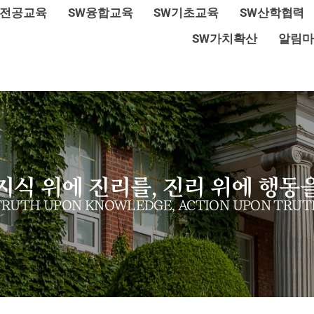
W전공교육
SW융합교육
SW기초교육
SW산학협력
SW가치확산
알림마
지식 위에 진리를, 진리 위에 행동
TRUTH UPON KNOWLEDGE, ACTION UPON TRUT