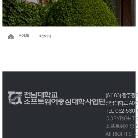
›
HOME
마일리지
(61186) 광주광
전남대학교 AI융
TEL. 062-530
COPYRIGHT
소프트웨어중심
All RIGHTS 