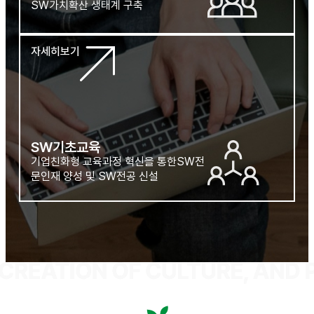
SW가치확산 생태계 구축
자세히보기
SW기초교육
기업친화형 교육과정 혁신을 통한
SW전
문인재 양성 및 SW전공 신설