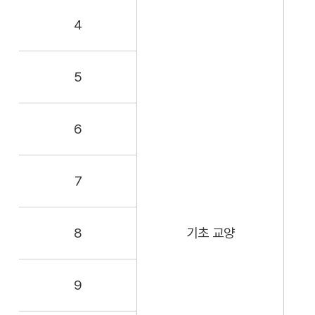
4
5
6
7
8
기초 교양
9