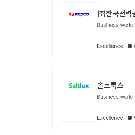
㈜한국전력
Business wo
Excellence |
솔트룩스
Business wo
Excellence