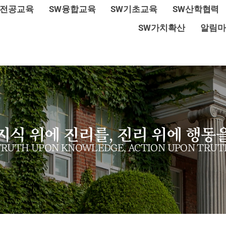
W전공교육
SW융합교육
SW기초교육
SW산학협력
SW가치확산
알림마
지식 위에 진리를, 진리 위에 행동
TRUTH UPON KNOWLEDGE, ACTION UPON TRUT