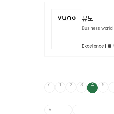
뷰노
Business wor
Excellence 
←
1
2
3
4
5