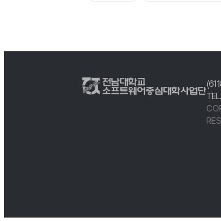
(61
TEL
CO
RES