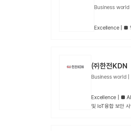
Business wo
Excellence
㈜한전KDN
Business world
Excellence | ■
및 IoT융합 보안 