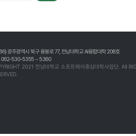
186) 광주광역시 북구 용봉로 77,
전남대학교 AI융합대학 208호
. 062-530-5355 ~ 5360
PYRIGHT 2021 전남대학교
소프트웨어중심대학사업단.
All R
ERVED.