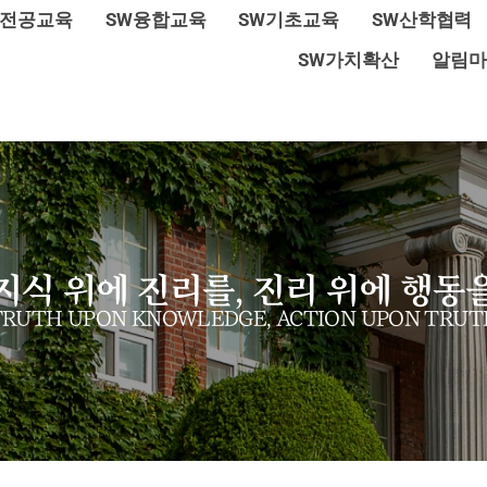
W전공교육
SW융합교육
SW기초교육
SW산학협력
SW가치확산
알림마
지식 위에 진리를, 진리 위에 행동
TRUTH UPON KNOWLEDGE, ACTION UPON TRUT