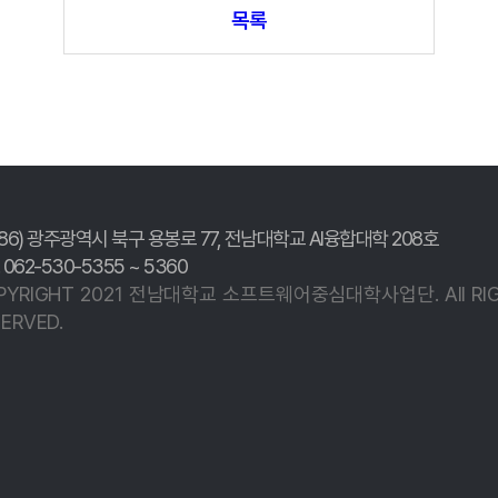
목록
186) 광주광역시 북구 용봉로 77,
전남대학교 AI융합대학 208호
. 062-530-5355 ~ 5360
PYRIGHT 2021 전남대학교
소프트웨어중심대학사업단.
All R
ERVED.