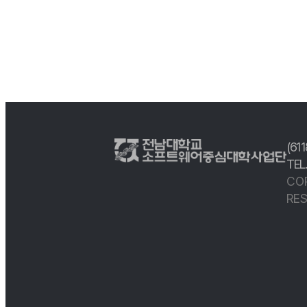
(61
TEL
CO
RES