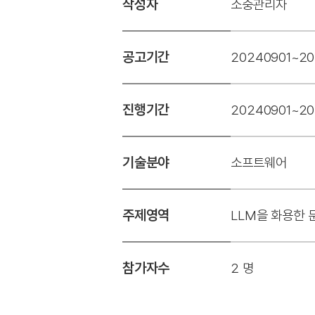
작성자
소중관리자
공고기간
20240901~20
진행기간
20240901~20
기술분야
소프트웨어
주제영역
LLM을 화용한 
참가자수
2 명