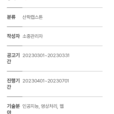
분류
산학캡스톤
작성자
소중관리자
공고기
20230301~20230331
간
진행기
20230401~20230701
간
기술분
인공지능, 영상처리, 웹
야