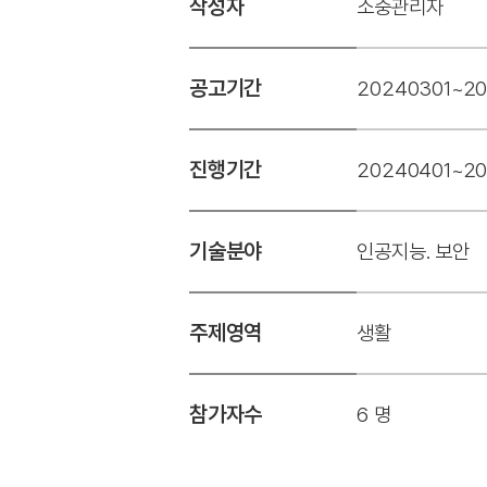
작성자
소중관리자
공고기간
20240301~20
진행기간
20240401~2
기술분야
인공지능. 보안
주제영역
생활
참가자수
6 명