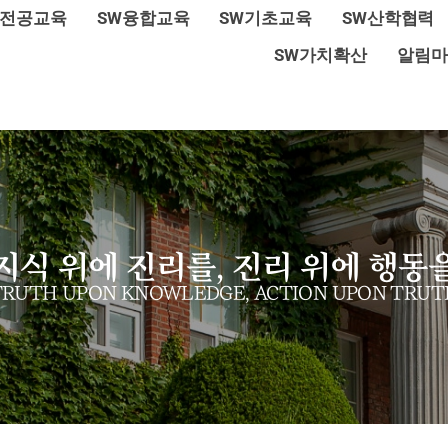
W전공교육
SW융합교육
SW기초교육
SW산학협력
SW가치확산
알림마
지식 위에 진리를, 진리 위에 행동
TRUTH UPON KNOWLEDGE, ACTION UPON TRUT