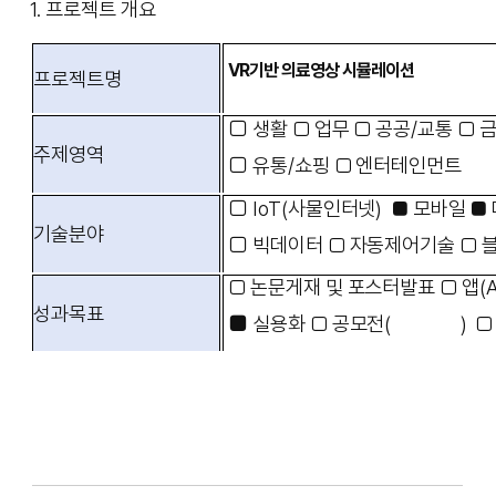
1.
프로젝트 개요
VR기반 의료영상 시뮬레이션
프로젝트명
□
생활
□
업무
□
공공
/
교통
□
주제영역
□
유통
/
쇼핑
□
엔터테인먼트
□
IoT(사물인터넷)
■
모바일
■
기술분야
□
빅데이터
□
자동제어기술
□
□
논문게재 및 포스터발표
□
앱(
성과목표
■
실용화
□
공모전
(
)