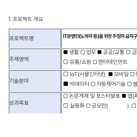
1.
프로젝트 개요
IT문맹인(노약자 등)을 위한 주정차 금지
프로젝트명
■
생활
□
업무
■
공공
/
교통
□
금
주제영역
□
유통
/
쇼핑
□
엔터테인먼트
□
IoT(사물인터넷)
■
모바일
□
기술분야
■
빅데이터
□
자동제어기술
□
□
논문게재 및 포스터발표
■
앱(
성과목표
□
실용화
□
공모전
(
)