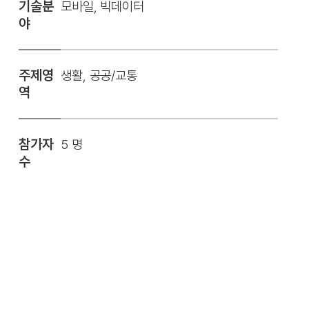
기술분
모바일, 빅데이터
야
주제영
생활, 공공/교통
역
참가자
5 명
수