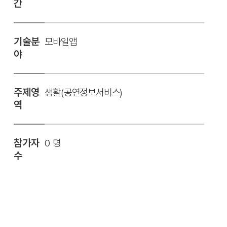
간
기술분
모바일앱
야
주제영
생활(공연정보서비스)
역
참가자
0 명
수