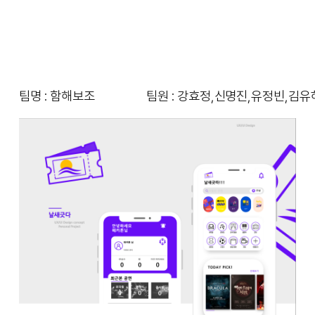
팀명 : 함해보조
팀원 : 강효정,신명진,유정빈,김유