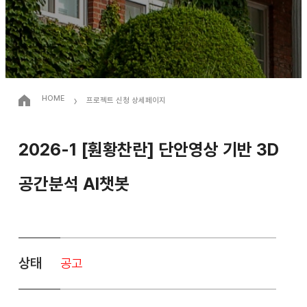
›
HOME
프로젝트 신청 상세페이지
2026-1 [훤황찬란] 단안영상 기반 3D
공간분석 AI챗봇
상태
공고