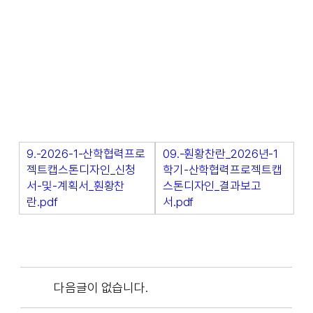
9.-2026-1-산학협력프로
09.-훤황찬란_2026년-1
젝트캡스톤디자인_신청
학기-산학협력프로젝트캡
서-및-계획서_훤황찬
스톤디자인_결과보고
란.pdf
서.pdf
다음글이 없습니다.