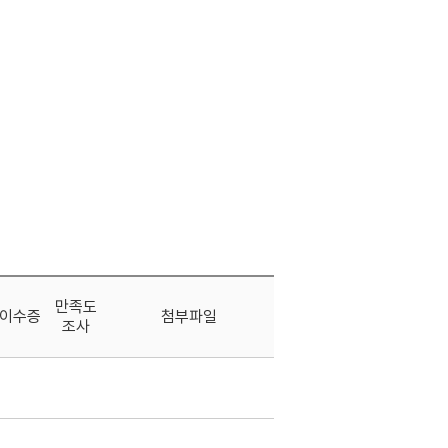
만족도
이수증
첨부파일
조사