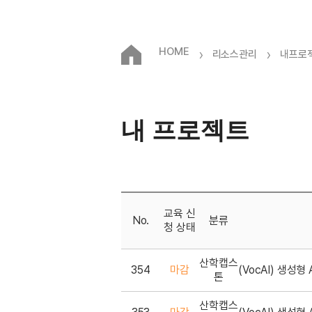
HOME
›
›
리소스관리
내프로
내 프로젝트
교육 신
No.
분류
청 상태
산학캡스
354
마감
(VocAI) 생성형
톤
산학캡스