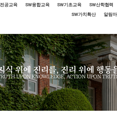
W전공교육
SW융합교육
SW기초교육
SW산학협력
SW가치확산
알림마
지식 위에 진리를, 진리 위에 행동
TRUTH UPON KNOWLEDGE, ACTION UPON TRUT