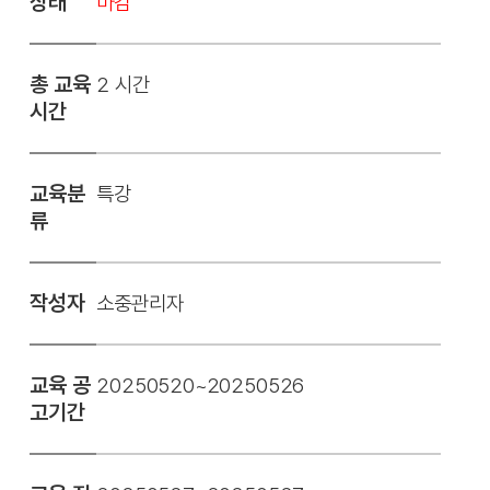
상태
마감
총 교육
2 시간
시간
교육분
특강
류
작성자
소중관리자
교육 공
20250520~20250526
고기간