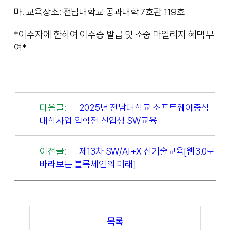
마. 교육장소: 전남대학교 공과대학 7호관 119호
*이수자에 한하여 이수증 발급 및 소중 마일리지 혜택 부
여*
다음글:
2025년 전남대학교 소프트웨어중심
대학사업 입학전 신입생 SW교육
이전글:
제13차 SW/AI+X 신기술교육[웹3.0로
바라보는 블록체인의 미래]
목록