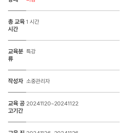
총 교육
1 시간
시간
교육분
특강
류
작성자
소중관리자
교육 공
20241120~20241122
고기간
교육 진