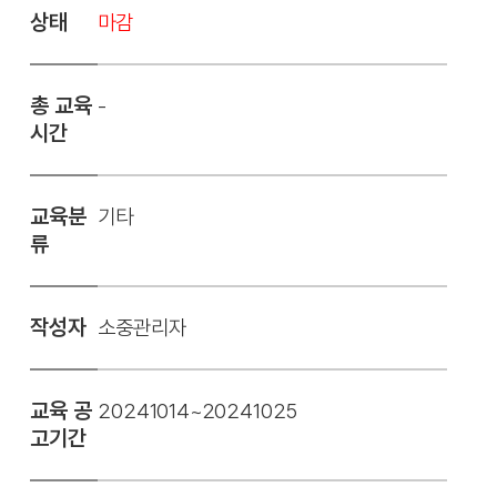
상태
마감
총 교육
-
시간
교육분
기타
류
작성자
소중관리자
교육 공
20241014~20241025
고기간