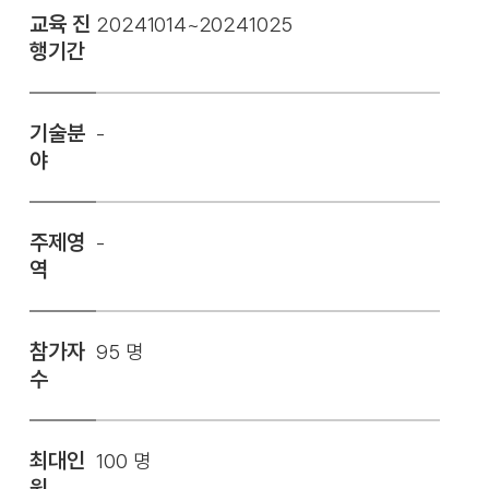
교육 진
20241014~20241025
행기간
기술분
-
야
주제영
-
역
참가자
95 명
수
최대인
100 명
원