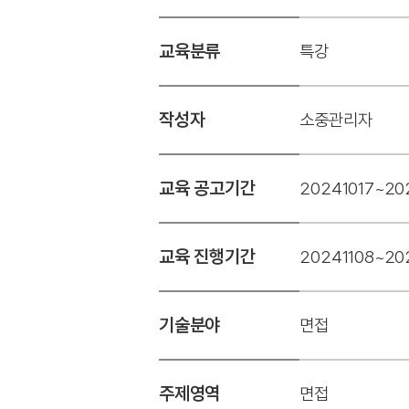
교육분류
특강
작성자
소중관리자
교육 공고기간
20241017~20
교육 진행기간
20241108~20
기술분야
면접
주제영역
면접