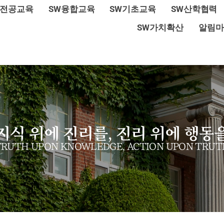
W전공교육
SW융합교육
SW기초교육
SW산학협력
SW가치확산
알림마
지식 위에 진리를, 진리 위에 행동
TRUTH UPON KNOWLEDGE, ACTION UPON TRUT