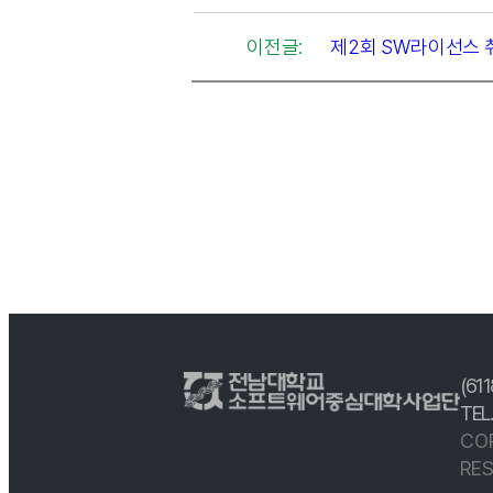
이전글:
제2회 SW라이선스 취
(61
TEL
CO
RES