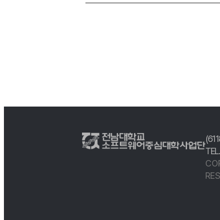
(61
TEL
CO
RES