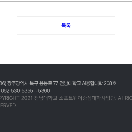
목록
186) 광주광역시 북구 용봉로 77,
전남대학교 AI융합대학 208호
. 062-530-5355 ~ 5360
PYRIGHT 2021 전남대학교
소프트웨어중심대학사업단.
All R
ERVED.