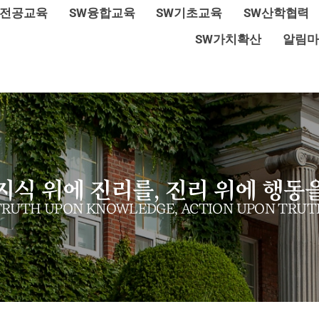
W전공교육
SW융합교육
SW기초교육
SW산학협력
SW가치확산
알림마
지식 위에 진리를, 진리 위에 행동
TRUTH UPON KNOWLEDGE, ACTION UPON TRUT