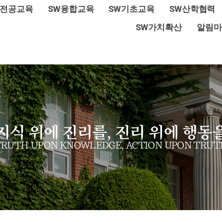
W전공교육
SW융합교육
SW기초교육
SW산학협력
SW가치확산
알림마
지식 위에 진리를, 진리 위에 행동
TRUTH UPON KNOWLEDGE, ACTION UPON TRUT