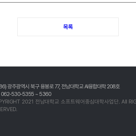
목록
186) 광주광역시 북구 용봉로 77,
전남대학교 AI융합대학 208호
. 062-530-5355 ~ 5360
PYRIGHT 2021 전남대학교
소프트웨어중심대학사업단.
All R
ERVED.