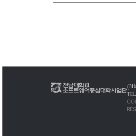
(61
TEL
CO
RES