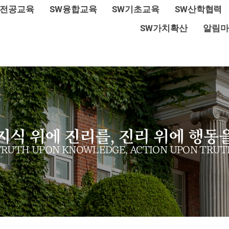
W전공교육
SW융합교육
SW기초교육
SW산학협력
SW가치확산
알림마
지식 위에 진리를, 진리 위에 행동
TRUTH UPON KNOWLEDGE, ACTION UPON TRUT