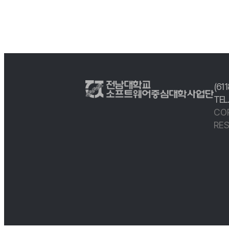
(61
TEL
CO
RES