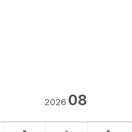
화
수
목