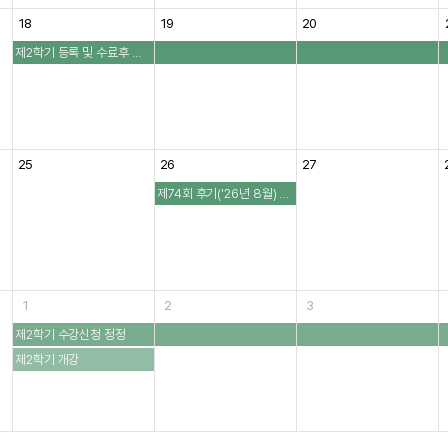
18
19
20
제2학기 등록 및 수료후 등록
25
26
27
제74회 후기('26년 8월) 학위수여식
1
2
3
제2학기 수강신청 정정
제2학기 개강