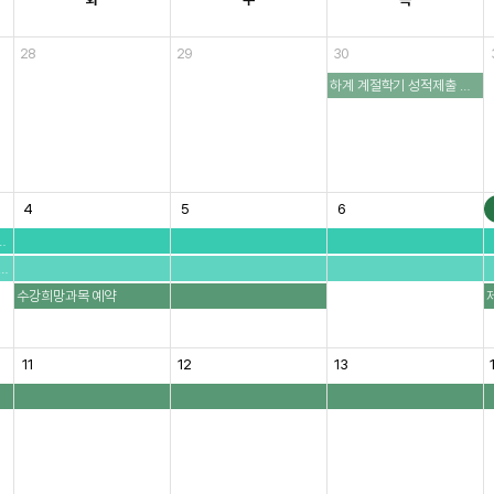
28
29
30
하계 계절학기 성적제출 마감
4
5
6
프로젝트(캡스톤디자인)
교 소프트웨어중심대학사업 입학전 신입생 SW교육
수강희망과목 예약
제
11
12
13