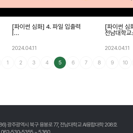
[파이썬 심화] 4. 파일 입출력
[파이썬 심화]
|
전남대학교
전남대학교소프트웨어중심대
학사업단
학사업단
2024.04.11
2024.04.11
1
2
3
4
5
6
7
8
9
10
186) 광주광역시 북구 용봉로 77,
전남대학교 AI융합대학 208호
. 062-530-5355 ~ 5360