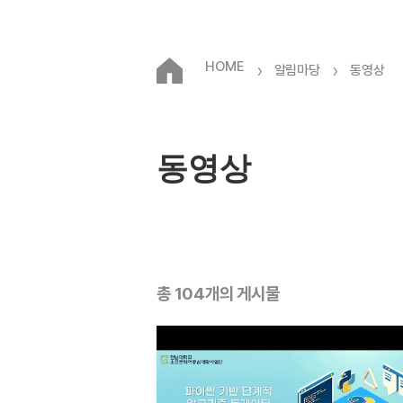
HOME
›
›
알림마당
동영상
동영상
총 104개의 게시물