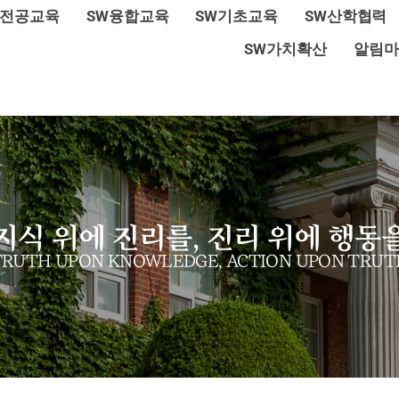
W전공교육
SW융합교육
SW기초교육
SW산학협력
SW가치확산
알림마
지식 위에 진리를, 진리 위에 행동
TRUTH UPON KNOWLEDGE, ACTION UPON TRUT