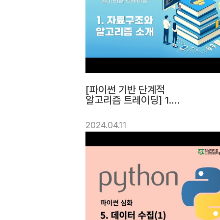
[파이썬 기반 단계적
알고리즘 트레이딩] 1.
자료구조와 알고리즘 소개 |
전남대학교소프트웨어중심대
2024.04.11
학사업단