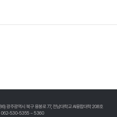
186) 광주광역시 북구 용봉로 77,
전남대학교 AI융합대학 208호
. 062-530-5355 ~ 5360