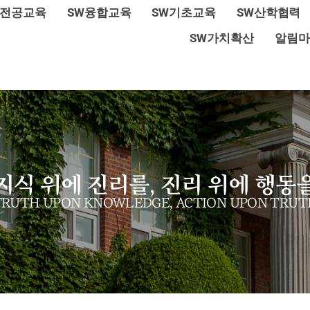
W전공교육
SW융합교육
SW기초교육
SW산학협력
SW가치확산
알림마
지식 위에 진리를, 진리 위에 행동
TRUTH UPON KNOWLEDGE, ACTION UPON TRUT