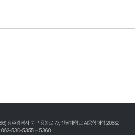
186) 광주광역시 북구 용봉로 77,
전남대학교 AI융합대학 208호
. 062-530-5355 ~ 5360