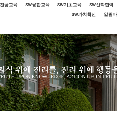
W전공교육
SW융합교육
SW기초교육
SW산학협력
SW가치확산
알림마
지식 위에 진리를, 진리 위에 행동
TRUTH UPON KNOWLEDGE, ACTION UPON TRUT