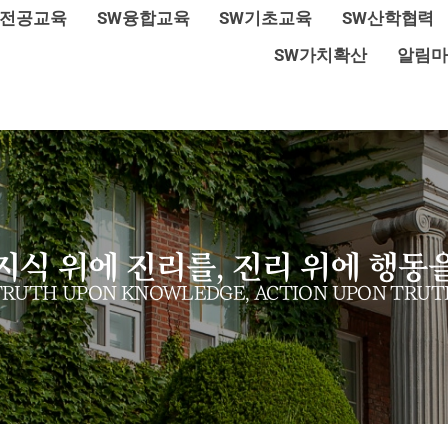
W전공교육
SW융합교육
SW기초교육
SW산학협력
SW가치확산
알림마
지식 위에 진리를, 진리 위에 행동
TRUTH UPON KNOWLEDGE, ACTION UPON TRUT