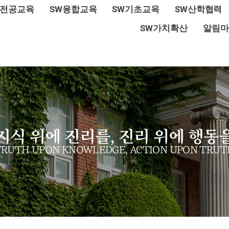
W전공교육
SW융합교육
SW기초교육
SW산학협력
SW가치확산
알림마
지식 위에 진리를, 진리 위에 행동
TRUTH UPON KNOWLEDGE, ACTION UPON TRUT