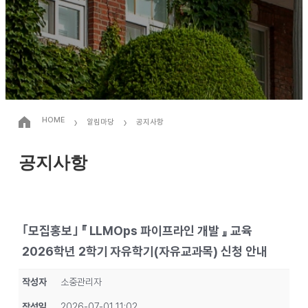
›
›
HOME
알림마당
공지사항
공지사항
｢모집홍보｣ 『 LLMOps 파이프라인 개발 』 교육
2026학년 2학기 자유학기(자유교과목) 신청 안내
작성자
소중관리자
작성일
2026-07-01 11:02