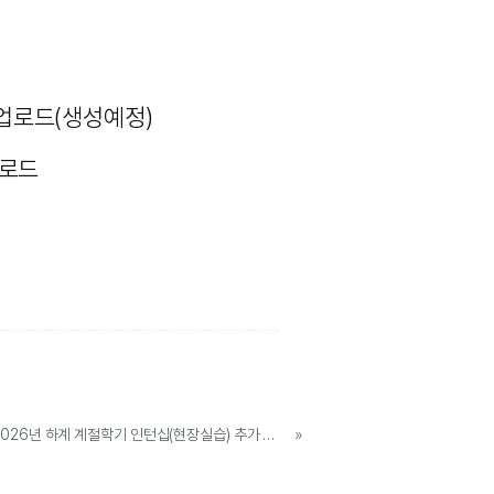
 업로드(생성예정)
업로드
[모집공고] SW중심대학사업단 2026년 하계 계절학기 인턴십(현장실습) 추가 학생 모집
»