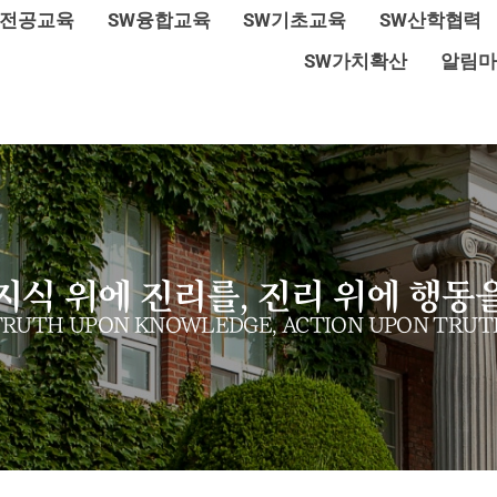
W전공교육
SW융합교육
SW기초교육
SW산학협력
SW가치확산
알림마
지식 위에 진리를, 진리 위에 행동
TRUTH UPON KNOWLEDGE, ACTION UPON TRUT