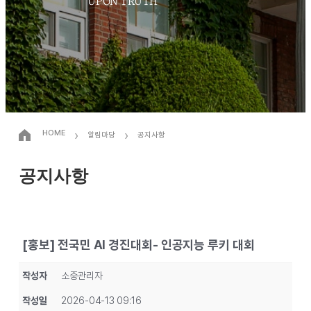
UPON TRUTH
›
›
HOME
알림마당
공지사항
공지사항
[홍보] 전국민 AI 경진대회- 인공지능 루키 대회
작성자
소중관리자
작성일
2026-04-13 09:16