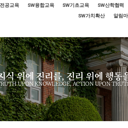
W전공교육
SW융합교육
SW기초교육
SW산학협력
SW가치확산
알림마
지식 위에 진리를, 진리 위에 행동
TRUTH UPON KNOWLEDGE, ACTION UPON TRUT