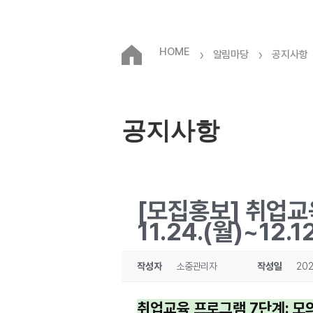
HOME
›
›
알림마당
공지사항
공지사항
[모집홍보] 취업교
11.24.(월)~12.1
작성자
소중관리자
작성일
202
취업교육 프로그램 7단계: 모