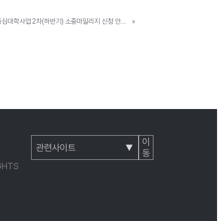
[학생필독] 2025년 소프트웨어중심대학사업 2차(하반기) 소중마일리지 신청 안내(~12. 3.까지)
»
이
동
IGHTS