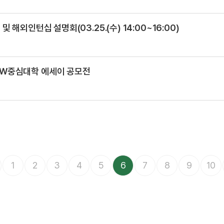
해외인턴십 설명회(03.25.(수) 14:00~16:00)
W중심대학 에세이 공모전
1
2
3
4
5
6
7
8
9
10