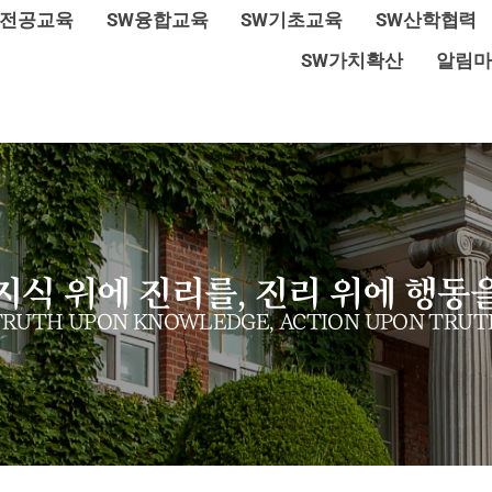
W전공교육
SW융합교육
SW기초교육
SW산학협력
SW가치확산
알림마
지식 위에 진리를, 진리 위에 행동
TRUTH UPON KNOWLEDGE, ACTION UPON TRUT