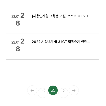
2
[채용연계형 교육생 모집] 포스코ICT 2022년 청년IT전문가 아카데미(3기) 모집 (~22.02.13)
22.01
8
2
2022년 상반기 국내 ICT 학점연계 인턴십 프로젝트 모집안내 [소중마일리지:100점]
22.01
8
←
<
55
>
→