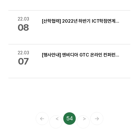
22.03
[산학협력] 2022년 하반기 ICT학점연계프로젝트인턴십 연수업체(국내과정) 신청(~6.3) 안내
08
22.03
[행사안내] 엔비디아 GTC 온라인 컨퍼런스 개최 안내(3.21~24)
07
←
<
54
>
→