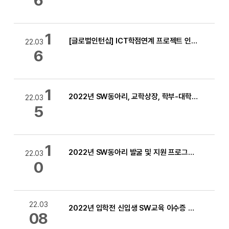
6
1
[글로벌인턴십] ICT학점연계 프로젝트 인턴십(미국 실리콘밸리) 2022학년도 2학기(7~12월) 모집안내(~4.4까지 사업단 접수)
22.03
6
1
2022년 SW동아리, 교학상장, 학부-대학원 그룹스터디 선정결과 지연 안내
22.03
5
1
2022년 SW동아리 발굴 및 지원 프로그램 선정 심사 및 최종 결과발표 일정 안내
22.03
0
22.03
2022년 입학전 신입생 SW교육 이수증 발급 안내
08