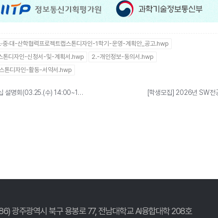
·중·대-산학협력프로젝트캡스톤디자인-1학기-운영-계획안_공고.hwp
캡스톤디자인-신청서-및-계획서.hwp
2.-개인정보-동의서.hwp
캡스톤디자인-활동-서약서.hwp
[한국산업인력공단] 해외취업설명회 및 해외인턴십 설명회(03.25.(수) 14:00~16:00)
[학생모집] 2026년 SW전
186) 광주광역시 북구 용봉로 77,
전남대학교 AI융합대학 208호