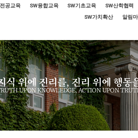
W전공교육
SW융합교육
SW기초교육
SW산학협력
SW가치확산
알림마
지식 위에 진리를, 진리 위에 행동
TRUTH UPON KNOWLEDGE, ACTION UPON TRUT