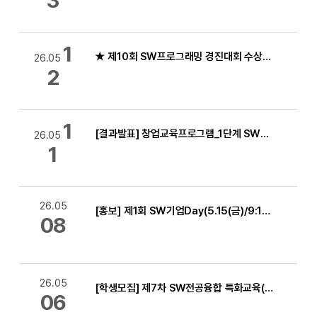
3
1
★ 제10회 SW프로그래밍 경진대회 수상자 발표 ☆
26.05
2
1
[결과발표] 창업교육프로그램_1단계 SW기업가정신캠프 및 창업아이디어 경진대회 결과 발표
26.05
1
26.05
[홍보] 제1회 SW기업Day(5.15(금)/9:15~12:00)
08
26.05
[학생모집] 제7차 SW전공융합 특화교육(AI Agent 이해와 Skill 개발 실습/교내 디지털경진대회 사전교육)
06