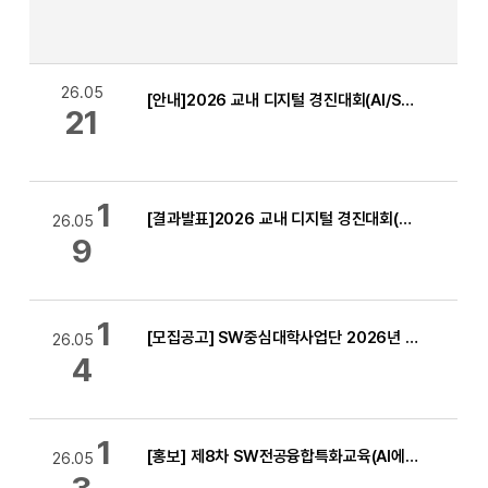
26.05
[안내]2026 교내 디지털 경진대회(AI/SW부문) 결과보고서 서식 및 평가지표 안내(SW부문 평가지표 변경)
21
1
[결과발표]2026 교내 디지털 경진대회(AI/SW부문) 서류 평가 결과 발표
26.05
9
1
[모집공고] SW중심대학사업단 2026년 하계 계절학기 인턴십(현장실습) 학생 모집
26.05
4
1
[홍보] 제8차 SW전공융합특화교육(AI에 대체되지 않는 나만의 키워드 찾기/Apple Developer Academy)
26.05