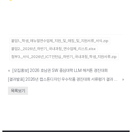
붙임1._학생_매뉴얼연수업체_지원_및_매칭_및_지원서류_서식.zip
붙임2._2026년_하반기_국내과정_연수업체_리스트.xlsx
첨부3._서식_2026년_ICT인턴십_하반기_국내과정_학생_지원서류.zip
«
[모집홍보] 2026 호남권 SW 중심대학 LLM 해커톤 경진대회
[결과발표] 2026년 캡스톤디자인 우수작품 경진대회 서류평가 결과 안내
»
목록보기