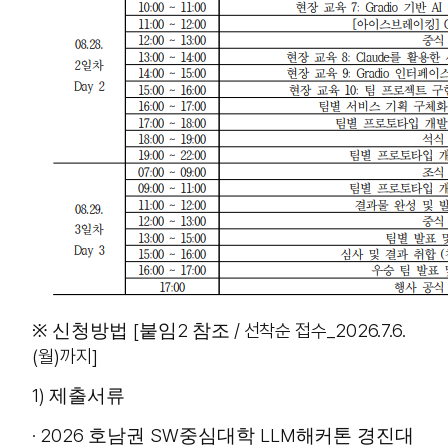
[
2
/
선착순 접수_2026.7.6.
※
신청방법
붙임
참조
(월)까지]
1)
제출서류
· 2026
SW
LLM
호남권
중심대학
해커톤 경진대