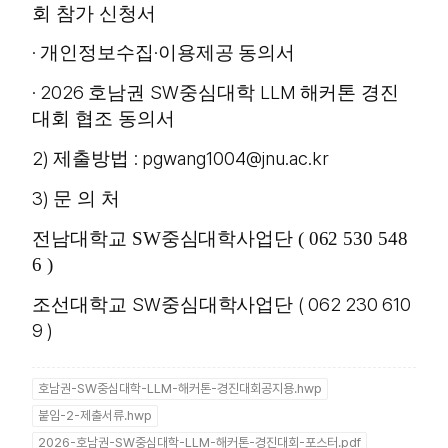
회 참가 신청서
·
·
개인정보수집
이용제공 동의서
· 2026
SW
LLM
호남권
중심대학
해커톤 경진
대회 협조 동의서
2)
: pgwang1004@jnu.ac.kr
제출방법
3)
문 의 처
전남대학교 SW중심대학사업단 ( 062 530 548
6 )
SW
( 062 230 610
조선대학교
중심대학사업단
9 )
호남권-SW중심대학-LLM-해커톤-경진대회공지용.hwp
붙임-2-제출서류.hwp
2026-호남권-SW중심대학-LLM-해커톤-경진대회-포스터.pdf