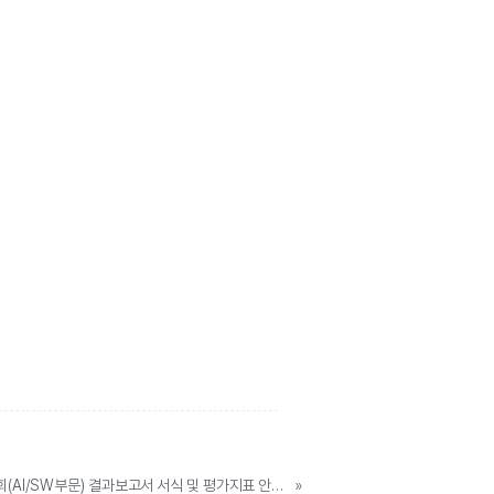
[안내]2026 교내 디지털 경진대회(AI/SW부문) 결과보고서 서식 및 평가지표 안내(SW부문 평가지표 변경)
»