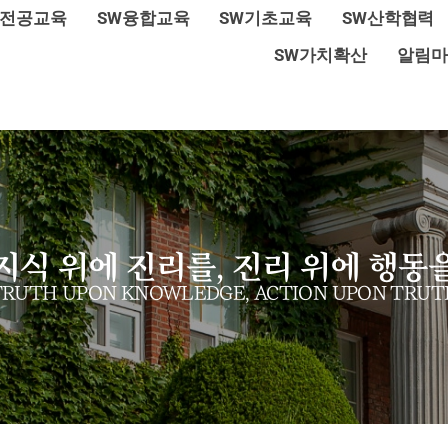
W전공교육
SW융합교육
SW기초교육
SW산학협력
SW가치확산
알림마
지식 위에 진리를, 진리 위에 행동
TRUTH UPON KNOWLEDGE, ACTION UPON TRUT