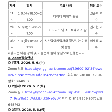
차시
일시
주요 내용
담당 교수
1
차
5. 6.(
수
) 18:00~2
권준희 교
데이터 이해와 활용
시
1:00
수
2
차
5. 7.(
목
) 18:00~2
권기현 교
IT
비즈니스 및 소프트웨어 개발
시
1:00
수
3
차
5. 8.(
금
) 18:00~2
시스템아키텍처와 정보보안 이해
이재흥 교
시
1:00
및 활용
수
※
강의는 이론 강의 및 기출문제 풀이 중심으로 진행됩니다
.
3. Zoom
접속안내
○ 1
일차
: 2026. 5. 6.(
수
)
Zoom
링크
:
https://kyonggi-ac-kr.zoom.us/j/89600192134?pwd
=2Qh1hNzPYmQcLRlf7iZn4ZnAYX7bsn.1
회의
ID: 896 0019 2134
암호
: 684866
○
2
일차
: 2026. 5. 7.(
목
)
Zoom
링크
:
https://kyonggi-ac-kr.zoom.us/j/81283598675?pwd
=7ir9sqNIa20foWbLtL4ufZiIxzGyoV.1
회의
ID: 812 8359 8675
암호
:
648743
○
3
일차
: 2026. 5. 8.(
금
)