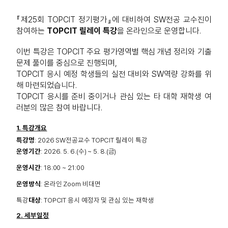
『제
25
회
TOPCIT
정기평가』에 대비하여
SW
전공 교수진이
참여하는
TOPCIT
릴레이 특강
을 온라인으로 운영합니다
.
이번 특강은
TOPCIT
주요 평가영역별 핵심 개념 정리와 기출
문제 풀이를 중심으로 진행되며
,
TOPCIT
응시 예정 학생들의 실전 대비와
SW
역량 강화를 위
해 마련되었습니다
.
TOPCIT
응시를 준비 중이거나 관심 있는 타 대학 재학생 여
러분의 많은 참여 바랍니다
.
1.
특강개요
특강명
: 2026 SW
전공교수
TOPCIT
릴레이 특강
운영기간
: 2026. 5. 6.(
수
) ~ 5. 8.(
금
)
운영시간
: 18:00 ~ 21:00
운영방식
:
온라인
Zoom
비대면
특강
대상
: TOPCIT
응시 예정자 및 관심 있는 재학생
2.
세부일정