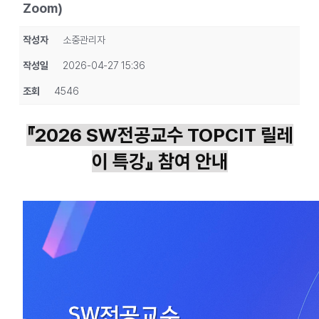
Zoom)
작성자
소중관리자
작성일
2026-04-27 15:36
조회
4546
『
2026 SW
전공교수
TOPCIT
릴레
이 특강』 참여 안내