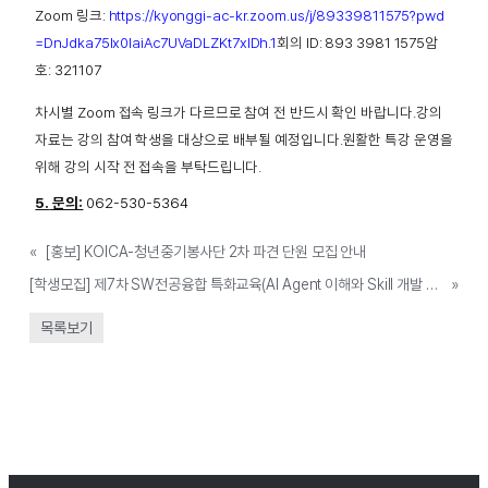
Zoom
링크
:
https://kyonggi-ac-kr.zoom.us/j/89339811575?pwd
=DnJdka75Ix0laiAc7UVaDLZKt7xIDh.1
회의
ID: 893 3981 1575
암
호
: 321107
차시별
Zoom
접속 링크가 다르므로 참여 전 반드시 확인 바랍니다
.
강의
자료는 강의 참여 학생을 대상으로 배부될 예정입니다
.
원활한 특강 운영을
위해 강의 시작 전 접속을 부탁드립니다
.
5.
문의:
062-530-5364
«
[홍보] KOICA-청년중기봉사단 2차 파견 단원 모집 안내
[학생모집] 제7차 SW전공융합 특화교육(AI Agent 이해와 Skill 개발 실습/교내 디지털경진대회 사전교육)
»
목록보기