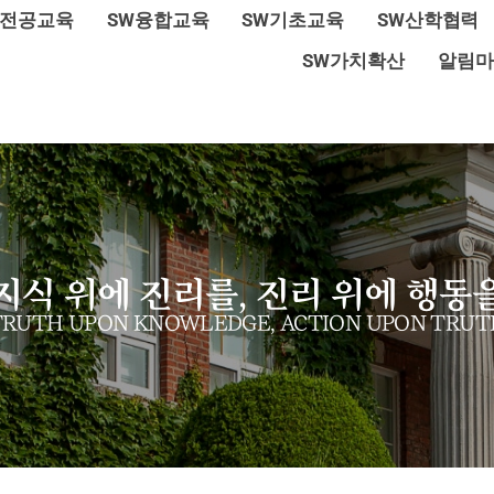
W전공교육
SW융합교육
SW기초교육
SW산학협력
SW가치확산
알림마
지식 위에 진리를, 진리 위에 행동
TRUTH UPON KNOWLEDGE, ACTION UPON TRUT