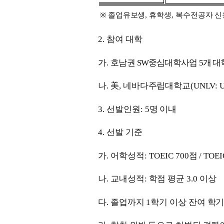
※
졸업유보생
,
휴학생
,
복수전공자 신
2.
참여 대학
가
.
호남권
SW
중심대학사업
5
개 대
나
.
美
,
네바다주립대학교
(UNLV: U
3.
선발인원
: 5
명 이내
4.
선발 기준
가
.
어학성적
: TOEIC 700
점
/ TOE
나
.
교내성적
:
학점 평균
3.0
이상
다
.
졸업까지
1
학기 이상 잔여 학기