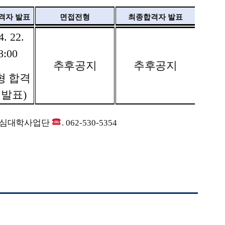
격자 발표
면접전형
최종합격자 발표
4. 22.
8:00
추후공지
추후공지
형 합격
 발표
)
중심대학사업단
. 062-530-5354