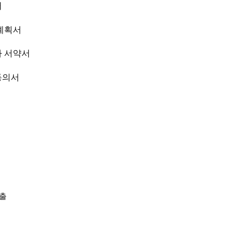
서
계획서
자 서약서
동의서
제출