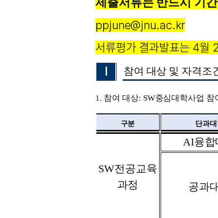
제출서류는 반드시 기간내
ppjune@jnu.ac.kr
서류평가 결과발표는 4월 2
Ⅰ
참여 대상 및 자격조
1.
참여 대상
: SW
중심대학사업 참
구분
단과대
AI
융합
SW
전공교육
과정
공과