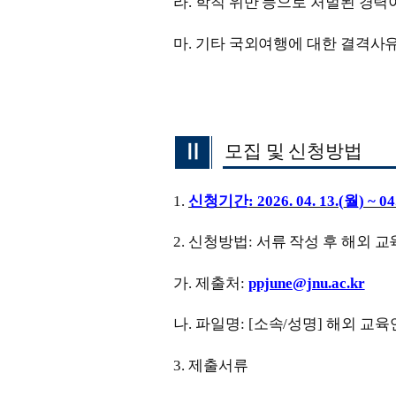
라
.
학칙 위반 등으로 처벌된 경력이
마
.
기타 국외여행에 대한 결격사유
Ⅱ
모집 및 신청방법
1.
신청기간
: 2026. 04. 13.(
월
) ~ 04
2.
신청방법
:
서류 작성 후 해외 
가
.
제출처
:
ppjune@jnu.ac.kr
나
.
파일명
: [
소속
/
성명
]
해외 교육
3.
제출서류