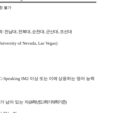
청 불가
학
:
전남대
,
전북대
,
순천대
,
군산대
,
조선대
niversity of Nevada, Las Vegas)
IC-Speaking IM2
이상 또는 이에 상응하는 영어 능력
가 남아 있는 자
(26
학년도
1
학기 재학 기준
)