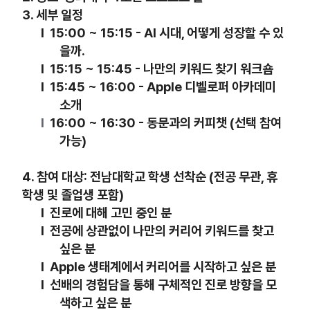
3.
세부 일정
l
15:00 ~ 15:15 - AI
시대
,
어떻게 성장할 수 있
을까
.
l
15:15 ~ 15:45 -
나만의 키워드 찾기 워크숍
l
15:45 ~ 16:00 - Apple
디벨로퍼 아카데미
소개
l
16:00 ~ 16:30 -
동문과의 커피챗
(
선택 참여
가능
)
4.
참여 대상
:
전남대학교 학생
선착순
(
전공 무관
,
휴
학생 및 졸업생 포함
)
l
진로에 대해 고민 중인 분
l
전공에 상관없이 나만의 커리어 키워드를
찾고
싶은
분
l
Apple
생태계에서 커리어를 시작하고 싶은 분
l
선배의 경험담을 통해 구체적인 진로 방향을 모
색하고 싶은 분