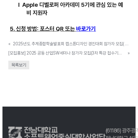
l
Apple
디벨로퍼
아카데미
5
기에
관심
있는
예
비
지원자
5.
신청 방법
:
포스터
QR
또는
바로가기
«
2025년도 추계종합학술발표회 캡스톤디자인 경진대회 참가자 모집( ~ 10/15(수))
[모집홍보] 2025 공동 산업SW세미나 참가자 모집(3차 특강 접수기간: 10.22.(수) ~ 10.28.(화)15시까지)
»
목록보기
(61186) 광주광