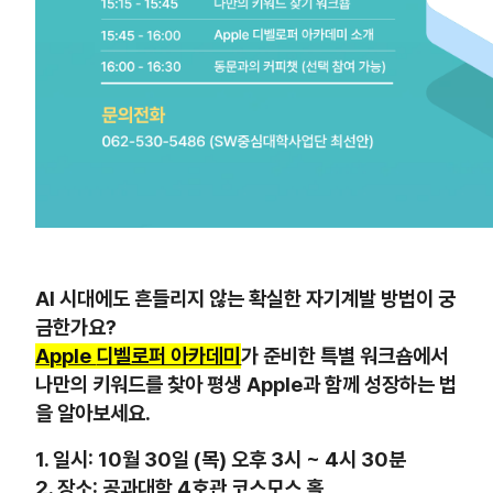
AI
시대에도 흔들리지 않는 확실한 자기계발 방법이 궁
금한가요
?
Apple
디벨로퍼 아카데미
가 준비한 특별 워크숍에서
나만의 키워드를 찾아 평생
Apple
과 함께 성장하는 법
을 알아보세요
.
1.
일시
: 10
월
30
일
(
목
)
오후
3
시
~ 4
시
30
분
2.
장소
:
공과대학
4
호관 코스모스 홀