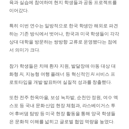
육과 실습에 참여하며 현지 학생들과 공동 프로젝트를
.
이어갔다
특히 이번 연수는 일방적으로 한국 학생만 해외로 파견
,
하는 기존 방식에서 벗어나
한국과 미국 학생들이 각각
상대 대학을 방문하는 쌍방향 교류로 운영됐다는 점에
.
서 의미가 크다
,
참가 학생들은 치매 환자 지원
발달장애 아동 대상 대
AI,
AI
화형
지능형 여행 플래너 등 혁신적인
서비스 프
·
.
로토타입을 개발
발표하며 실질적 성과를 창출했다
,
,
,
또한 전주 한옥마을
보성 녹차밭
순천만 정원
여수 엑
·
,
스포 등 국내 문화
산업 현장 체험과
라스베이거스 투
·
어
후버댐 탐방 등 미국 현장 활동을 통해 양국 학생들
.
은 문화적 이해를 넓히고 글로벌 협업 역량을 높였다