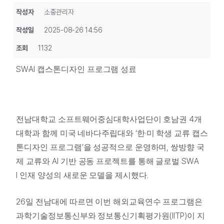
작성자
소중관리자
작성일
2025-08-26 14:56
조회
1132
SW·AI
캡스톤디자인 프로그램 성료
4
전남대학교 소프트웨어중심대학사업단이 호남권
개
‘
·
대학과 함께 미국 네바다주립대와
한
미 학생 교류 캡스
’
,
톤디자인 프로그램
을 성공적으로 운영하며
쌍방향 국
AI
SW·A
제 교류와
기반 공동 프로젝트를 통해 글로벌
I
.
인재 양성의 새로운 모델을 제시했다
26
일 전남대에 따르면 이번 해외교육연수 프로그램은
(IITP)
과학기술정보통신부와 정보통신기획평가원
이 지