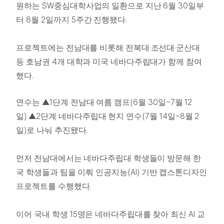
SW
6
30
원하는
중심대학사업의 일환으로 지난
월
일부
8
2
5
.
터
월
일까지
주간 진행됐다
·
·
프로젝트에는 전남대를 비롯해 전북대
조선대
군산대
4
등 호남권
개 대학과 미국 네바다주립대가 함께 참여
.
했다
▲
1
(6
30
~7
12
연수는
단계 전남대 여름 캠프
월
일
월
)
▲
2
(7
14
~8
2
일
단계 네바다주립대 현지 연수
월
일
월
)
.
일
로 나눠 추진됐다
먼저 전남대에서는 네바다주립대 학생들이 방문해 한
(AI)
국 학생들과 팀을 이뤄 인공지능
기반 캡스톤디자인
.
프로젝트를 수행했다
15
AI
이어 국내 학생
명은 네바다주립대를 찾아 최신
교