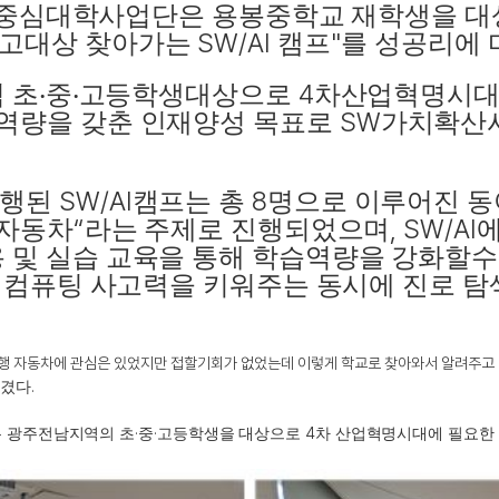
중심대학사업단은 용봉중학교 재학생을 대
SW/AI
"
고대상 찾아가는
캠프
를 성공리에 
4
 초
‧
중
‧
고등학생대상으로
차산업혁명시대
SW
역량을 갖춘 인재양성 목표로
가치확산
SW/AI
8
진행된
캠프는 총
명으로 이루어진 동
“
, SW/AI
 자동차
라는 주제로 진행되었으며
에
 및 실습 교육을 통해 학습역량을 강화할수
 컴퓨팅 사고력을 키워주는 동시에 진로 탐
주행 자동차에 관심은 있었지만 접할기회가 없었는데 이렇게 학교로 찾아와서 알려주고 
.
남겼다
·
·
4
 광주전남지역의 초
중
고등학생을 대상으로
차 산업혁명시대에 필요한