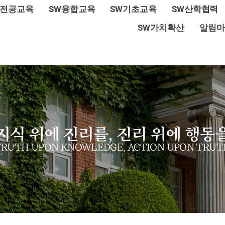
W전공교육
SW융합교육
SW기초교육
SW산학협력
SW가치확산
알림마
지식 위에 진리를, 진리 위에 행동
TRUTH UPON KNOWLEDGE, ACTION UPON TRUT