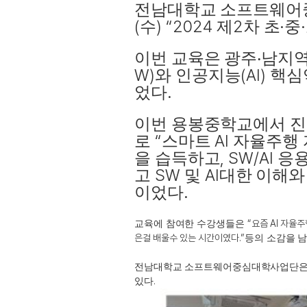
전남대학교 소프트웨어
(
) “2024
2
·
·
수
제
차 초
중
이번 교육은 광주
‧
남지역
W)
(AI)
와 인공지능
핵심
.
었다
이번 용봉중학교에서 
“
AI
로
스마트
자율주행
, SW/AI
을 습득하고
응용
SW
AI
고
및
대한 이해와
.
이었다
“
요즘 AI 자율
교육에 참여한 수강생들은
은걸 배울수 있는 시간이였다.
”
등의 소감을 
전남대학교 소프트웨어중심대학사업단은
.
있다