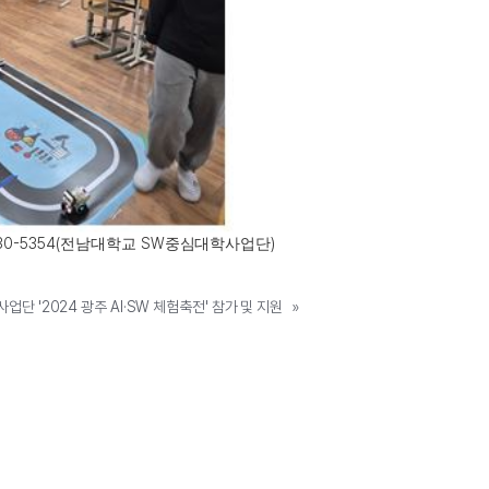
30-5354(
SW
)
전남대학교
중심대학사업단
 '2024 광주 AI·SW 체험축전' 참가 및 지원
»