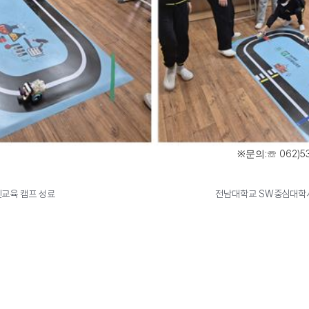
:
062)5
※
문의
☏
교육 캠프 성료
전남대학교 SW중심대학사업단