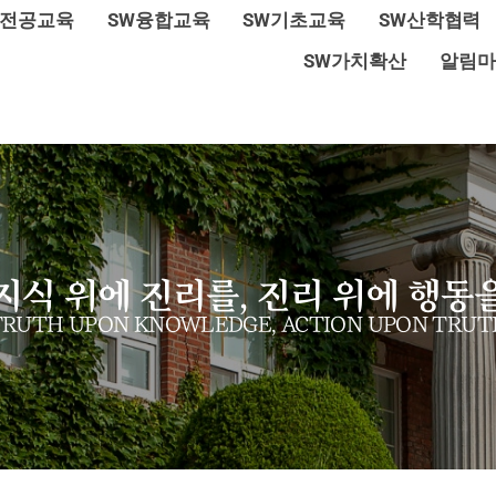
W전공교육
SW융합교육
SW기초교육
SW산학협력
SW가치확산
알림마
지식 위에 진리를, 진리 위에 행동
TRUTH UPON KNOWLEDGE, ACTION UPON TRUT