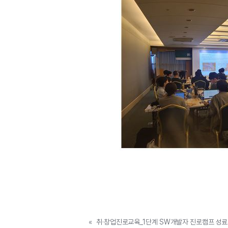
«
취·창업진로교육_1단계 SW개발자 진로캠프 성료