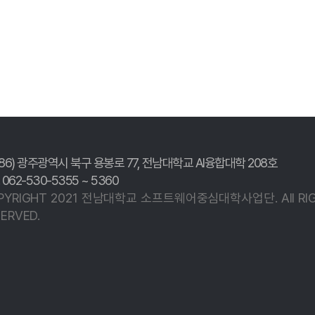
186) 광주광역시 북구 용봉로 77,
전남대학교 AI융합대학 208호
. 062-530-5355 ~ 5360
PYRIGHT 2021 전남대학교
소프트웨어중심대학사업단.
All R
ERVED.