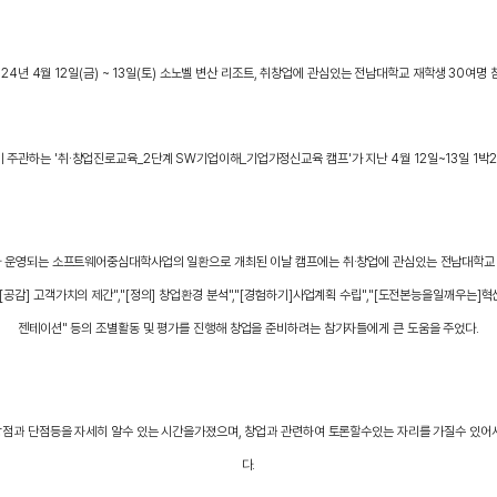
024년 4월 12일(금) ~ 13일(토) 소노벨 변산 리조트, 취창업에 관심있는 전남대학교 재학생 30여명 
관하는 '취·창업진로교육_2단계 SW기업이해_기업가정신교육 캠프'가 지난 4월 12일~13일 1박
운영되는 소프트웨어중심대학사업의 일환으로 개최된 이날 캠프에는 취·창업에 관심있는 전남대학교 재
"[공감] 고객가치의 제간","[정의] 창업환경 분석","[경험하기]사업계획 수립","[도전본능을일깨우는
젠테이션" 등의 조별활동 및 평가를 진행해 창업을 준비하려는 참가자들에게 큰 도움을 주었다.
장점과 단점등을 자세히 알수 있는 시간을가졌으며, 창업과 관련하여 토론할수있는 자리를 가질수 있어서
다.