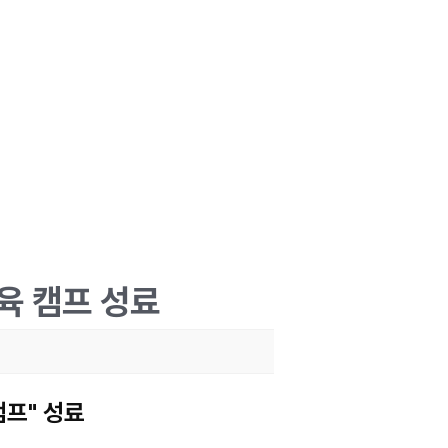
육 캠프 성료
프" 성료