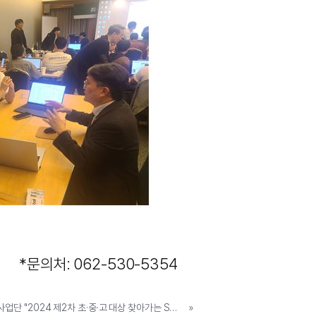
*문의처: 062-530-5354
전남대학교 소프트웨어중심대학사업단 "2024 제2차 초·중·고 대상 찾아가는 SW/AI 캠프 개최"
»