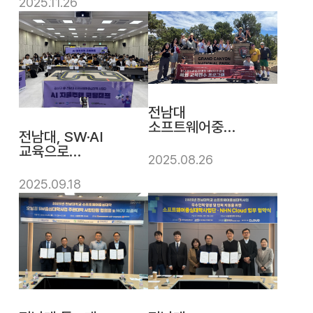
2025.11.26
SW프로그래밍
경진대회 시상식
및 SW기업데이'
성료
전남대
소프트웨어중심
전남대, SW·AI
대학사업단, 한·
교육으로
미 글로벌 인재
2025.08.26
미래인재 싹
양성
틔운다
2025.09.18