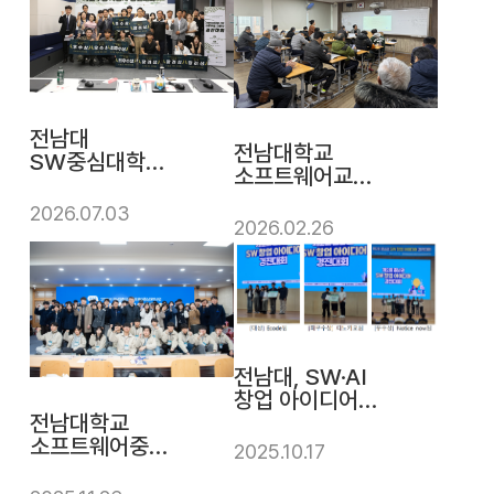
전남대
전남대학교
SW중심대학사
소프트웨어교육
업단, '군·학 연계
원, 초등부터
AI 자율주행
2026.07.03
성인까지 한해
2026.02.26
경진대회' 성료
3천여 명 교육
전남대, SW·AI
창업 아이디어
전남대학교
경진대회 3관왕
소프트웨어중심
쾌거
2025.10.17
대학사업단
'제9회