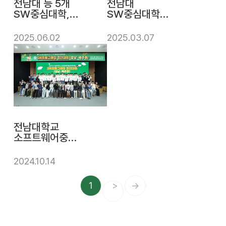
전남대 등 5개
전남대
SW중심대학,
SW중심대학사
공동협력 MOU
업단, NHN
체결
CLOUD와 인재
2025.06.02
2025.03.07
양성·교류 활성화
협약 체결
전남대학교
소프트웨어중심
대학사업단
'제7회 교내
2024.10.14
SW프로그래밍
경진대회 시상식
1
>
→
및 SW기업데이'
성료