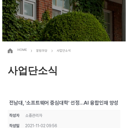
›
›
HOME
알림마당
사업단소식
사업단소식
전남대, '소프트웨어 중심대학' 선정…AI 융합인재 양성
작성자
소중관리자
작성일
2021-11-02 09:56